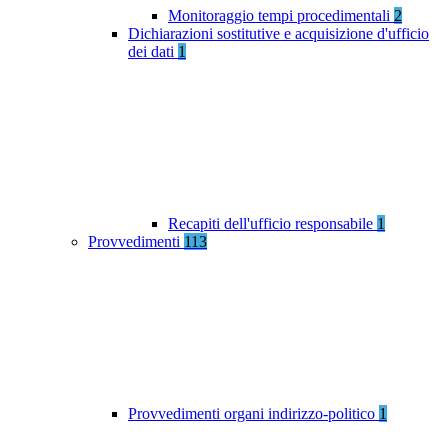
Monitoraggio tempi procedimentali
2
Dichiarazioni sostitutive e acquisizione d'ufficio
dei dati
1
Recapiti dell'ufficio responsabile
1
Provvedimenti
113
Provvedimenti organi indirizzo-politico
1