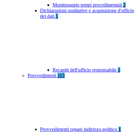
Monitoraggio tempi procedimentali
2
Dichiarazioni sostitutive e acquisizione d'ufficio
dei dati
1
Recapiti dell'ufficio responsabile
1
Provvedimenti
113
Provvedimenti organi indirizzo-politico
1