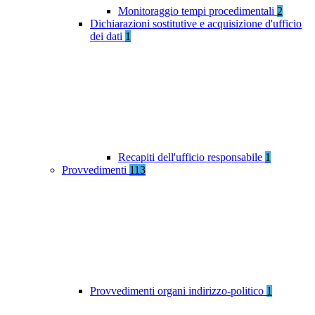
Monitoraggio tempi procedimentali
2
Dichiarazioni sostitutive e acquisizione d'ufficio
dei dati
1
Recapiti dell'ufficio responsabile
1
Provvedimenti
113
Provvedimenti organi indirizzo-politico
1