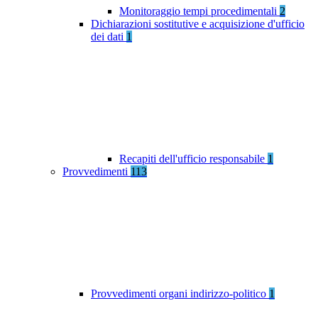
Monitoraggio tempi procedimentali
2
Dichiarazioni sostitutive e acquisizione d'ufficio
dei dati
1
Recapiti dell'ufficio responsabile
1
Provvedimenti
113
Provvedimenti organi indirizzo-politico
1