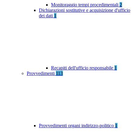
Monitoraggio tempi procedimentali
2
Dichiarazioni sostitutive e acquisizione d'ufficio
dei dati
1
Recapiti dell'ufficio responsabile
1
Provvedimenti
113
Provvedimenti organi indirizzo-politico
1