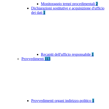
Monitoraggio tempi procedimentali
2
Dichiarazioni sostitutive e acquisizione d'ufficio
dei dati
1
Recapiti dell'ufficio responsabile
1
Provvedimenti
113
Provvedimenti organi indirizzo-politico
1