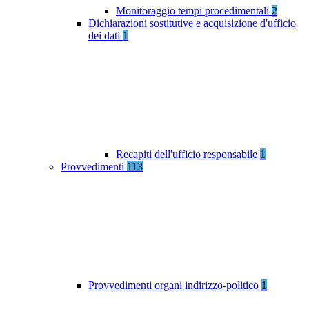
Monitoraggio tempi procedimentali
2
Dichiarazioni sostitutive e acquisizione d'ufficio
dei dati
1
Recapiti dell'ufficio responsabile
1
Provvedimenti
113
Provvedimenti organi indirizzo-politico
1