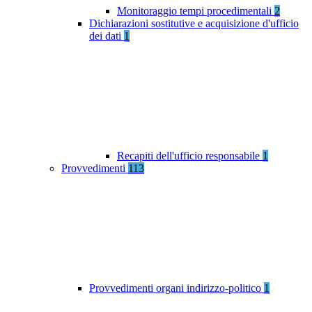
Monitoraggio tempi procedimentali
2
Dichiarazioni sostitutive e acquisizione d'ufficio
dei dati
1
Recapiti dell'ufficio responsabile
1
Provvedimenti
113
Provvedimenti organi indirizzo-politico
1