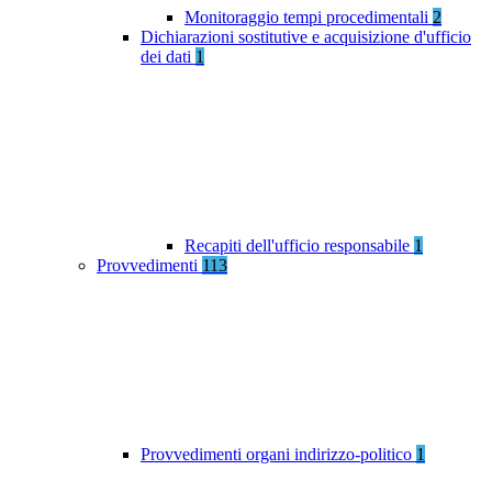
Monitoraggio tempi procedimentali
2
Dichiarazioni sostitutive e acquisizione d'ufficio
dei dati
1
Recapiti dell'ufficio responsabile
1
Provvedimenti
113
Provvedimenti organi indirizzo-politico
1