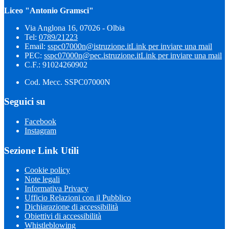
Liceo "Antonio Gramsci"
Via Anglona 16, 07026 - Olbia
Tel:
0789/21223
Email:
sspc07000n@istruzione.it
Link per inviare una mail
PEC:
sspc07000n@pec.istruzione.it
Link per inviare una mail
C.F.: 91024260902
Cod. Mecc. SSPC07000N
Seguici su
Facebook
Instagram
Sezione Link Utili
Cookie policy
Note legali
Informativa Privacy
Ufficio Relazioni con il Pubblico
Dichiarazione di accessibilità
Obiettivi di accessibilità
Whistleblowing