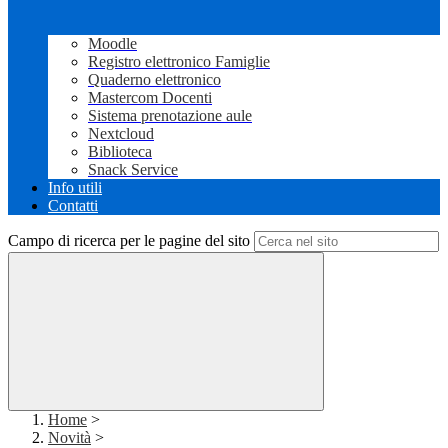
Moodle
Registro elettronico Famiglie
Quaderno elettronico
Mastercom Docenti
Sistema prenotazione aule
Nextcloud
Biblioteca
Snack Service
Info utili
Contatti
Campo di ricerca per le pagine del sito
Home
>
Novità
>