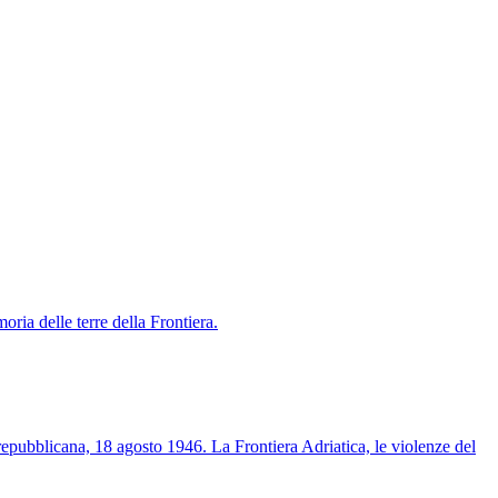
oria delle terre della Frontiera.
epubblicana, 18 agosto 1946. La Frontiera Adriatica, le violenze del