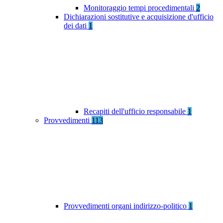
Monitoraggio tempi procedimentali
2
Dichiarazioni sostitutive e acquisizione d'ufficio
dei dati
1
Recapiti dell'ufficio responsabile
1
Provvedimenti
113
Provvedimenti organi indirizzo-politico
1