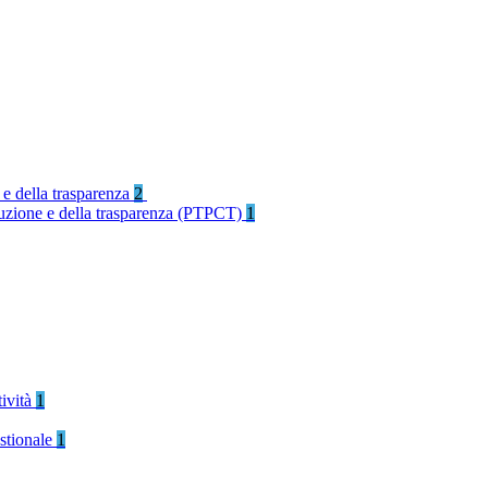
 e della trasparenza
2
rruzione e della trasparenza (PTPCT)
1
tività
1
stionale
1