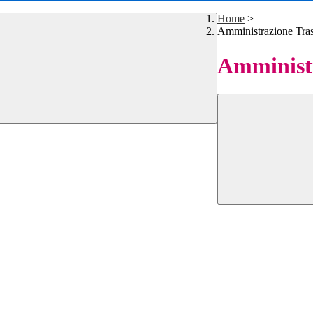
Home
>
Amministrazione Tra
Amministr