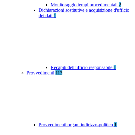
Monitoraggio tempi procedimentali
2
Dichiarazioni sostitutive e acquisizione d'ufficio
dei dati
1
Recapiti dell'ufficio responsabile
1
Provvedimenti
113
Provvedimenti organi indirizzo-politico
1