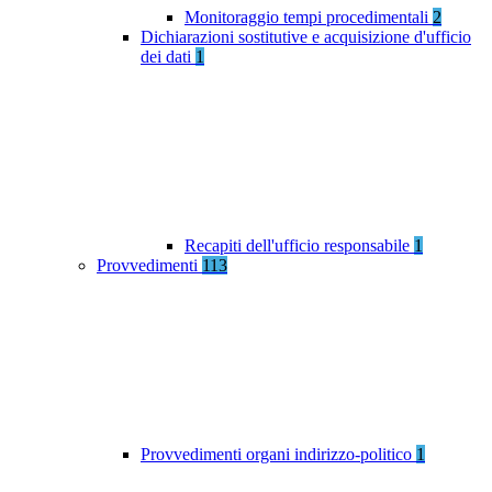
Monitoraggio tempi procedimentali
2
Dichiarazioni sostitutive e acquisizione d'ufficio
dei dati
1
Recapiti dell'ufficio responsabile
1
Provvedimenti
113
Provvedimenti organi indirizzo-politico
1