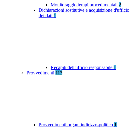
Monitoraggio tempi procedimentali
2
Dichiarazioni sostitutive e acquisizione d'ufficio
dei dati
1
Recapiti dell'ufficio responsabile
1
Provvedimenti
113
Provvedimenti organi indirizzo-politico
1