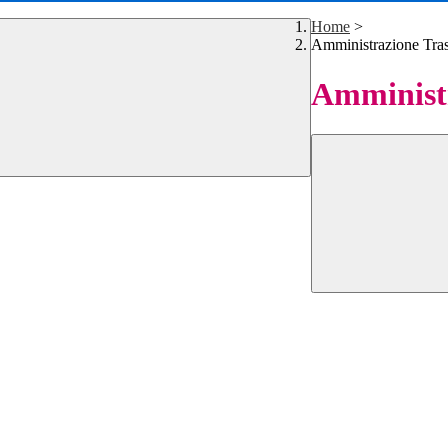
Home
>
Amministrazione Tra
Amministr