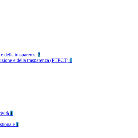
 e della trasparenza
2
rruzione e della trasparenza (PTPCT)
1
tività
1
stionale
1