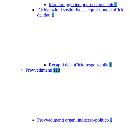
Monitoraggio tempi procedimentali
2
Dichiarazioni sostitutive e acquisizione d'ufficio
dei dati
1
Recapiti dell'ufficio responsabile
1
Provvedimenti
113
Provvedimenti organi indirizzo-politico
1