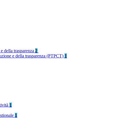
 e della trasparenza
2
rruzione e della trasparenza (PTPCT)
1
tività
1
stionale
1