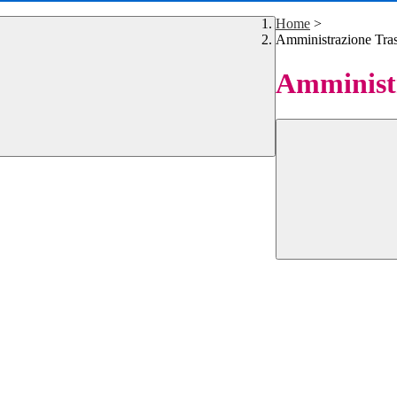
Home
>
Amministrazione Tra
Amministr