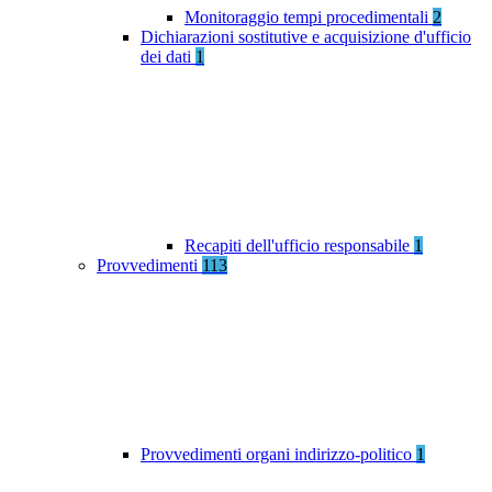
Monitoraggio tempi procedimentali
2
Dichiarazioni sostitutive e acquisizione d'ufficio
dei dati
1
Recapiti dell'ufficio responsabile
1
Provvedimenti
113
Provvedimenti organi indirizzo-politico
1