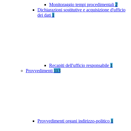
Monitoraggio tempi procedimentali
2
Dichiarazioni sostitutive e acquisizione d'ufficio
dei dati
1
Recapiti dell'ufficio responsabile
1
Provvedimenti
113
Provvedimenti organi indirizzo-politico
1