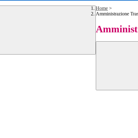
Home
>
Amministrazione Tra
Amministr