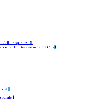
 e della trasparenza
2
rruzione e della trasparenza (PTPCT)
1
tività
1
stionale
1