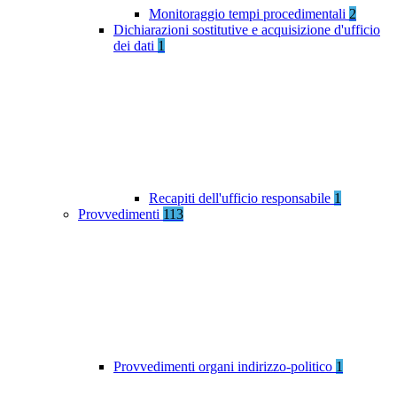
Monitoraggio tempi procedimentali
2
Dichiarazioni sostitutive e acquisizione d'ufficio
dei dati
1
Recapiti dell'ufficio responsabile
1
Provvedimenti
113
Provvedimenti organi indirizzo-politico
1