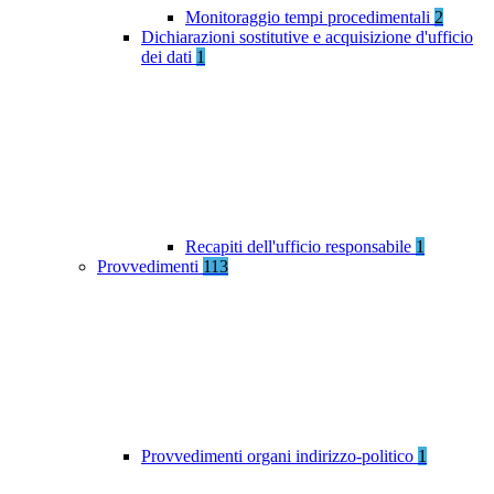
Monitoraggio tempi procedimentali
2
Dichiarazioni sostitutive e acquisizione d'ufficio
dei dati
1
Recapiti dell'ufficio responsabile
1
Provvedimenti
113
Provvedimenti organi indirizzo-politico
1