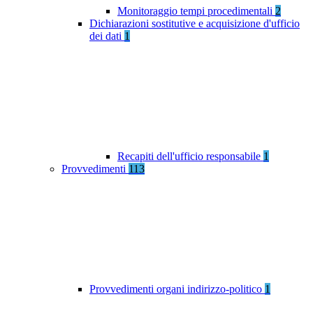
Monitoraggio tempi procedimentali
2
Dichiarazioni sostitutive e acquisizione d'ufficio
dei dati
1
Recapiti dell'ufficio responsabile
1
Provvedimenti
113
Provvedimenti organi indirizzo-politico
1