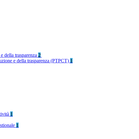
 e della trasparenza
2
rruzione e della trasparenza (PTPCT)
1
tività
1
stionale
1