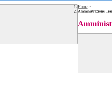
Home
>
Amministrazione Tra
Amministr