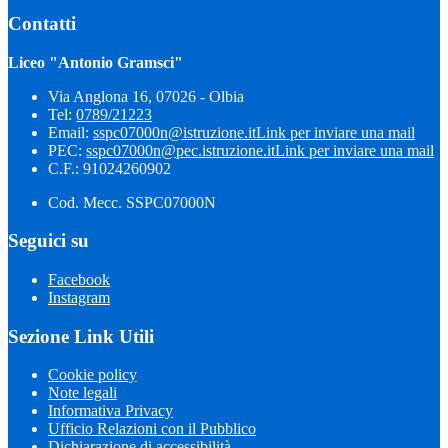
Contatti
Liceo "Antonio Gramsci"
Via Anglona 16, 07026 - Olbia
Tel:
0789/21223
Email:
sspc07000n@istruzione.it
Link per inviare una mail
PEC:
sspc07000n@pec.istruzione.it
Link per inviare una mail
C.F.: 91024260902
Cod. Mecc. SSPC07000N
Seguici su
Facebook
Instagram
Sezione Link Utili
Cookie policy
Note legali
Informativa Privacy
Ufficio Relazioni con il Pubblico
Dichiarazione di accessibilità