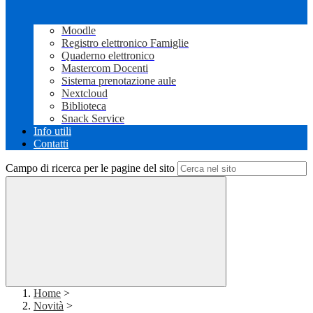
Moodle
Registro elettronico Famiglie
Quaderno elettronico
Mastercom Docenti
Sistema prenotazione aule
Nextcloud
Biblioteca
Snack Service
Info utili
Contatti
Campo di ricerca per le pagine del sito
Home
>
Novità
>