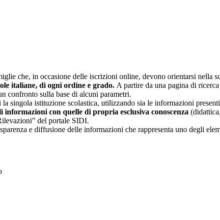
glie che, in occasione delle iscrizioni online, devono orientarsi nella sce
uole italiane, di ogni ordine e grado.
A partire da una pagina di ricerca e
un confronto sulla base di alcuni parametri.
 la singola istituzione scolastica, utilizzando sia le informazioni present
li informazioni con quelle di propria esclusiva conoscenza
(didattica,
Rilevazioni” del portale SIDI.
asparenza e diffusione delle informazioni che rappresenta uno degli eleme
to