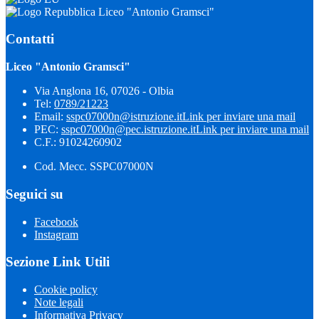
Liceo "Antonio Gramsci"
Contatti
Liceo "Antonio Gramsci"
Via Anglona 16, 07026 - Olbia
Tel:
0789/21223
Email:
sspc07000n@istruzione.it
Link per inviare una mail
PEC:
sspc07000n@pec.istruzione.it
Link per inviare una mail
C.F.: 91024260902
Cod. Mecc. SSPC07000N
Seguici su
Facebook
Instagram
Sezione Link Utili
Cookie policy
Note legali
Informativa Privacy