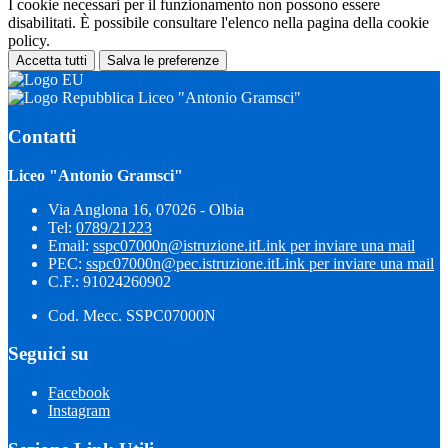
I cookie necessari per il funzionamento non possono essere
disabilitati. È possibile consultare l'elenco nella pagina della cookie
policy.
Accetta tutti
Salva le preferenze
Liceo "Antonio Gramsci"
Contatti
Liceo "Antonio Gramsci"
Via Anglona 16, 07026 - Olbia
Tel:
0789/21223
Email:
sspc07000n@istruzione.it
Link per inviare una mail
PEC:
sspc07000n@pec.istruzione.it
Link per inviare una mail
C.F.: 91024260902
Cod. Mecc. SSPC07000N
Seguici su
Facebook
Instagram