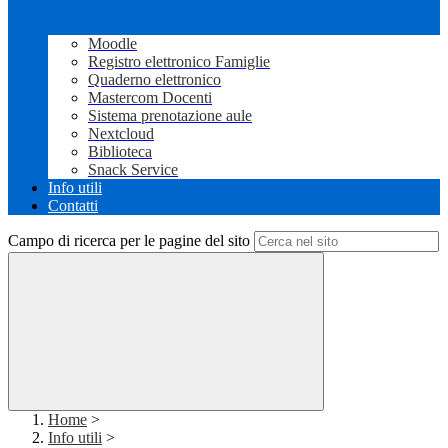
Moodle
Registro elettronico Famiglie
Quaderno elettronico
Mastercom Docenti
Sistema prenotazione aule
Nextcloud
Biblioteca
Snack Service
Info utili
Contatti
Campo di ricerca per le pagine del sito
Home
>
Info utili
>