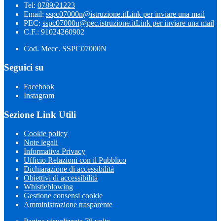
Tel:
0789/21223
Email:
sspc07000n@istruzione.it
Link per inviare una mail
PEC:
sspc07000n@pec.istruzione.it
Link per inviare una mail
C.F.: 91024260902
Cod. Mecc. SSPC07000N
Seguici su
Facebook
Instagram
Sezione Link Utili
Cookie policy
Note legali
Informativa Privacy
Ufficio Relazioni con il Pubblico
Dichiarazione di accessibilità
Obiettivi di accessibilità
Whistleblowing
Gestione consensi cookie
Amministrazione trasparente