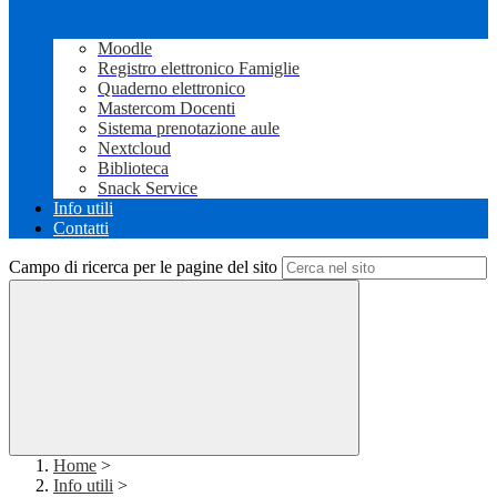
Moodle
Registro elettronico Famiglie
Quaderno elettronico
Mastercom Docenti
Sistema prenotazione aule
Nextcloud
Biblioteca
Snack Service
Info utili
Contatti
Campo di ricerca per le pagine del sito
Home
>
Info utili
>