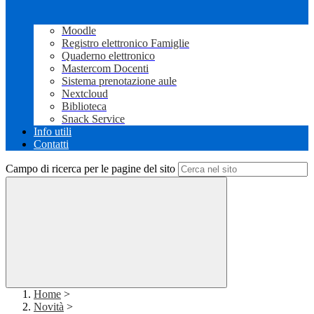
Moodle
Registro elettronico Famiglie
Quaderno elettronico
Mastercom Docenti
Sistema prenotazione aule
Nextcloud
Biblioteca
Snack Service
Info utili
Contatti
Campo di ricerca per le pagine del sito
Home
>
Novità
>